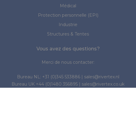
Médical
Protection personnelle (EPI)
Industrie
Structures & Tentes
Vous avez des questions?
Merci de nous contacter:
Bureau NL:
+31 (0)345 533886
|
sales@rivertex.nl
Bureau UK
+44 (0)1480 356895
|
sales@rivertex.co.uk
Suivez-nous