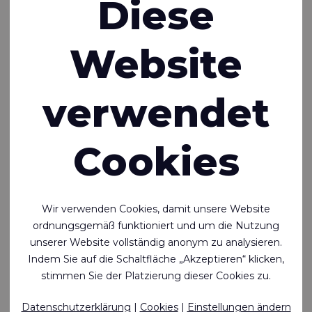
Diese
Beschichtung, 600 g/m²
Auf Lager
Website
verwendet
Cookies
Wir verwenden Cookies, damit unsere Website
ordnungsgemäß funktioniert und um die Nutzung
unserer Website vollständig anonym zu analysieren.
Indem Sie auf die Schaltfläche „Akzeptieren“ klicken,
stimmen Sie der Platzierung dieser Cookies zu.
Ecoseal™ 406
Datenschutzerklärung
|
Cookies
|
Einstellungen ändern
Luftdichtes, wasserdichtes und schweißbares 2-seitig