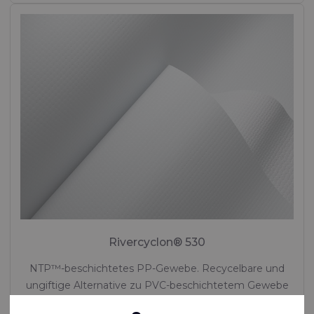
Rivercyclon® 530
NTP™-beschichtetes PP-Gewebe. Recycelbare und
ungiftige Alternative zu PVC-beschichtetem Gewebe
Polypropylene (PP) - 1100 Dtex , Polypropylen (PP)