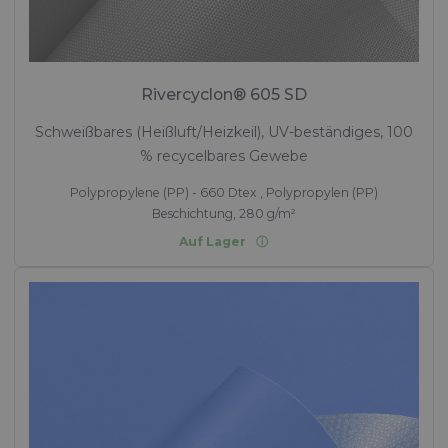
Stoffe für Strukturen und Zelte
EPEA Circularity Passport Rivercyclon
Rivercyclon® 605 SD
Bewertung der Rohstoffherkunft, Gesundheit,
Schweißbares (Heißluft/Heizkeil), UV-beständiges, 100
Wiederverwertbarkeit und des CO2-Fußabdrucks von
% recycelbares Gewebe
Rivercylon
Polypropylene (PP) - 660 Dtex , Polypropylen (PP)
Beschichtung, 280 g/m²
Auf Lager