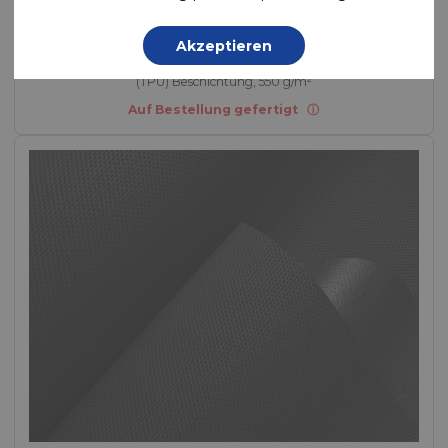
beschichtetes Nylon
Akzeptieren
Polyamide (Nylon) - 470 Dtex , Thermoplastisches Polyurethan
(TPU) Beschichtung, 550 g/m²
Auf Bestellung gefertigt