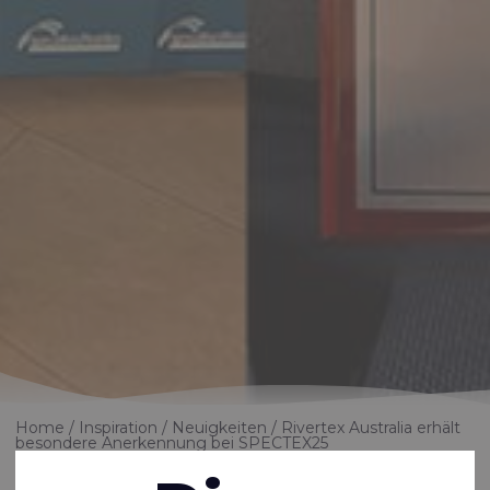
Home
Inspiration
Neuigkeiten
Rivertex Australia erhält
besondere Anerkennung bei SPECTEX25