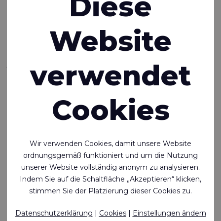
Diese
Rivertex Australia
erhält besondere
Website
Anerkennung bei
verwendet
SPECTEX25
Cookies
Rivertex Australia freut sich bekannt zu geben, dass wir eine
Besondere Anerkennung für Produktinnovationen –
Technologie, Verarbeitung und Gewebe
für unser
Wir verwenden Cookies, damit unsere Website
Rivercyclon® 450 FR
erhalten haben.
ordnungsgemäß funktioniert und um die Nutzung
Die Auszeichnung wurde im Rahmen des angesehenen
unserer Website vollständig anonym zu analysieren.
SPECTEX25 Awards Dinners
am
Freitag, den 30. Mai
,
Indem Sie auf die Schaltfläche „Akzeptieren“ klicken,
verliehen und würdigt das Engagement von Rivertex für
stimmen Sie der Platzierung dieser Cookies zu.
nachhaltige und leistungsstarke technische Textilien.
Datenschutzerklärung
|
Cookies
|
Einstellungen ändern
Die Ehrung hebt das innovative Design und die technische