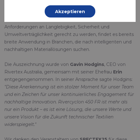
Entwicklung von Rivercyclon® 450 FR hervor – ein schwer
Akzeptieren
entflammbares, recycelbares und PVC-freies Gewebe aus
100 % Polypropylen. Entwickelt, um höchsten
Anforderungen an Langlebigkeit, Sicherheit und
Umweltverträglichkeit gerecht zu werden, findet es bereits
breite Anwendung in Branchen, die nach intelligenten und
nachhaltigen Materiallösungen suchen.
Die Auszeichnung wurde von
Gavin Hodgins
, CEO von
Rivertex Australia, gemeinsam mit seiner Ehefrau
Erin
entgegengenommen. In seiner Ansprache sagte Hodgins:
"Diese Anerkennung ist ein stolzer Moment für unser Team
und ein Zeichen für unser kontinuierliches Engagement für
nachhaltige Innovation. Rivercyclon 450 FR ist mehr als
nur ein Produkt – es ist eine Lösung, die unsere Werte und
unsere Vision für die Zukunft technischer Textilien
widerspiegelt."
Wir danken den Veranstaltern von
SPECTEX25
für diese