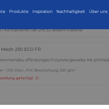
kte
Produkte
Inspiration
Nachhaltigkeit
Über uns
R
Kontaktieren Sie uns zu diesem Material
 Mesh 250 ECO FR
emmendes, offenporiges Polyestergewebe mit phthalat
er - 1100 Dtex , PVC Beschichtung, 260 g/m²
stellung gefertigt