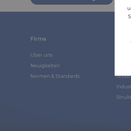
u
S
Firma
Mark
Über uns
Marin
Neuigkeiten
Mediz
Normen & Standards
Arbei
Indust
Struk