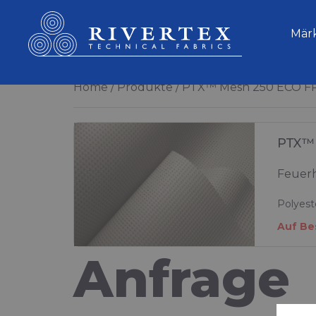
Rivertex Technical Fabrics Group
Mär
Home
Produkte
PTX™ Mesh 250 ECO F
PTX™
Feuerh
Polyest
Auf Be
Anfrage