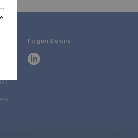
em
ie
Folgen Sie uns
n
86
|
6895