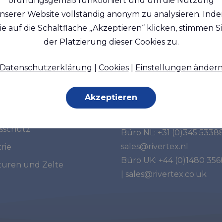
ordnungsgemäß funktioniert und um die Nutzung
nserer Website vollständig anonym zu analysieren. Ind
ie auf die Schaltfläche „Akzeptieren“ klicken, stimmen S
der Platzierung dieser Cookies zu.
tsegmente
Haben Sie weitere
Datenschutzerklärung
|
Cookies
|
Einstellungen änder
Fragen?
e
Akzeptieren
Kontaktieren Sie uns:
in
tsschutz
Büro NL:
+31 (0)345 5338
sales@rivertex.nl
rie
Büro UK:
+44 (0)1480 35
turen und Zelte
|
sales@rivertex.co.uk