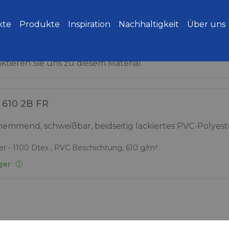
kte
Produkte
Inspiration
Nachhaltigkeit
Über uns
ktieren Sie uns zu diesem Material
610 2B FR
emmend, schweißbar, beidseitig lackiertes PVC-Polyest
er - 1100 Dtex , PVC Beschichtung, 610 g/m²
ger