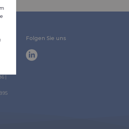
em
ie
Folgen Sie uns
n
86
|
6895