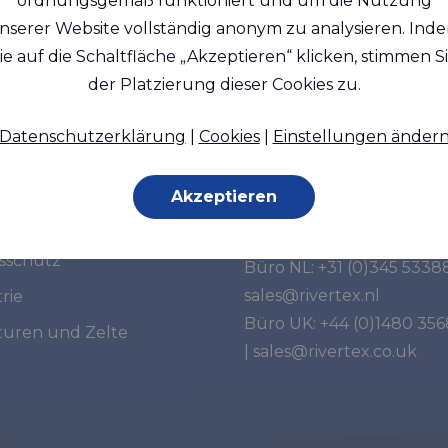
ordnungsgemäß funktioniert und um die Nutzung
nserer Website vollständig anonym zu analysieren. Ind
ie auf die Schaltfläche „Akzeptieren“ klicken, stimmen S
der Platzierung dieser Cookies zu.
tsegmente
Haben Sie weitere
Datenschutzerklärung
|
Cookies
|
Einstellungen änder
Fragen?
e
Akzeptieren
Kontaktieren Sie uns:
in
tsschutz
Büro NL:
+31 (0)345 5338
sales@rivertex.nl
rie
Büro UK:
+44 (0)1480 35
turen und Zelte
|
sales@rivertex.co.uk