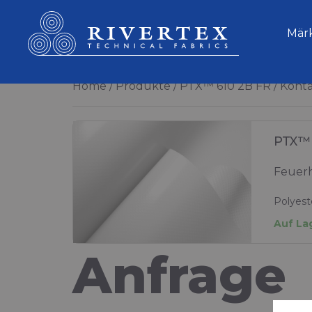
Rivertex Technical Fabrics Group
Mär
Home
Produkte
PTX™ 610 2B FR
Konta
PTX™ 
Feuerh
Polyest
Auf La
Anfrage