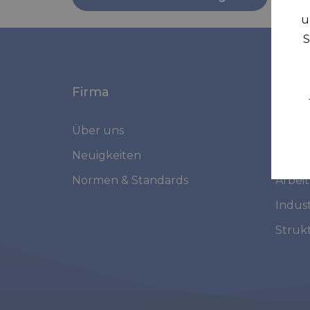
u
S
Firma
Mark
Über uns
Marin
Neuigkeiten
Mediz
Normen & Standards
Arbei
Indust
Struk