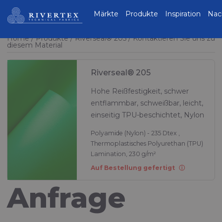
Rivertex Technical
Märkte
Produkte
Inspiration
Nac
Fabrics Group
Home
Produkte
Riverseal® 205
Kontaktieren Sie uns zu
diesem Material
Riverseal® 205
Hohe Reißfestigkeit, schwer
entflammbar, schweißbar, leicht,
einseitig TPU-beschichtet, Nylon
Polyamide (Nylon) - 235 Dtex ,
Thermoplastisches Polyurethan (TPU)
Lamination, 230 g/m²
Auf Bestellung gefertigt
Anfrage