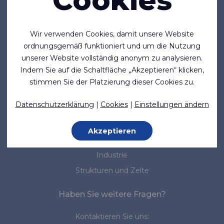
Cookies
Firma
Über uns
Wir verwenden Cookies, damit unsere Website
Neuigkeiten
ordnungsgemäß funktioniert und um die Nutzung
unserer Website vollständig anonym zu analysieren.
Normen & Standards
Indem Sie auf die Schaltfläche „Akzeptieren“ klicken,
stimmen Sie der Platzierung dieser Cookies zu.
Marktsegmente
Datenschutzerklärung
|
Cookies
|
Einstellungen ändern
Marine
Medizin
Akzeptieren
Arbeitsschutz
Industrie
Strukturen und Zelte
Haben Sie weitere Fragen?
Kontaktieren Sie uns: