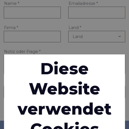
Name
*
Emailadresse
*
Firma
*
Land
*
Notiz oder Frage
*
Diese
Website
Eine Kopie dieser Nachricht an eine weitere Person senden
verwendet
Informationen anfragen