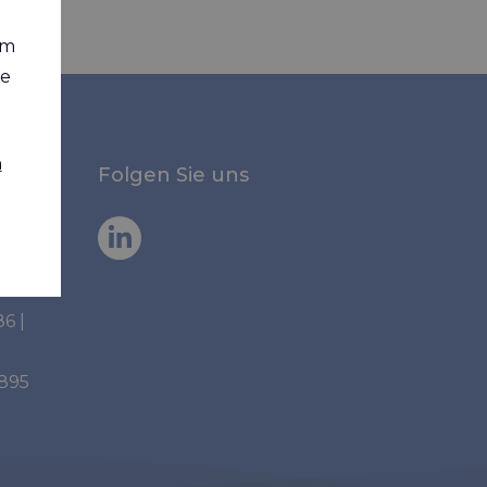
em
ie
n
Folgen Sie uns
86
|
6895