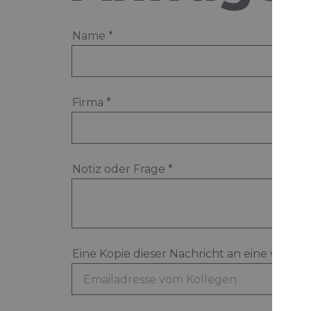
Name
*
Firma
*
Notiz oder Frage
*
Eine Kopie dieser Nachricht an eine weite