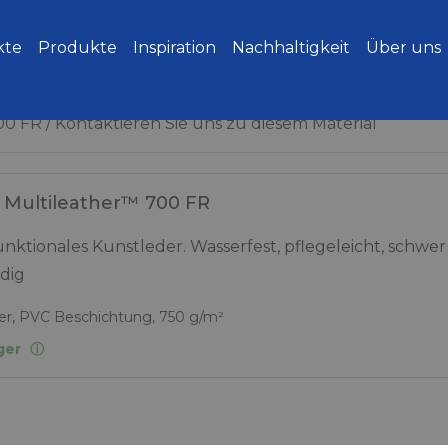
kte
Produkte
Inspiration
Nachhaltigkeit
Über uns
00 FR
Kontaktieren Sie uns zu diesem Material
Multileather™ 700 FR
unktionales Kunstleder. Wasserfest, pflegeleicht, schwe
dig
er, PVC Beschichtung, 750 g/m²
ger