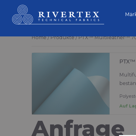
Rivertex Technical Fabrics Group
Mär
Home
Produkte
PTX™ Multileather™ 7
PTX™ 
Multif
bestän
Polyest
Auf La
Anfrage