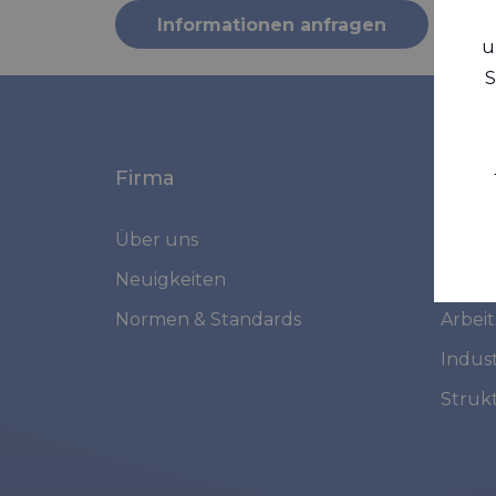
Informationen anfragen
u
S
Firma
Mark
Über uns
Marin
Neuigkeiten
Mediz
Normen & Standards
Arbei
Indust
Struk