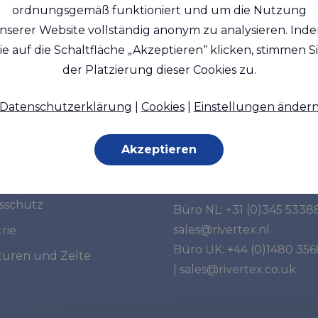
ordnungsgemäß funktioniert und um die Nutzung
nserer Website vollständig anonym zu analysieren. Ind
ie auf die Schaltfläche „Akzeptieren“ klicken, stimmen S
der Platzierung dieser Cookies zu.
Datenschutzerklärung
|
Cookies
|
Einstellungen änder
tsegmente
Haben Sie weitere
Fragen?
Akzeptieren
e
Kontaktieren Sie uns:
in
tsschutz
Büro NL:
+31 (0)345 5338
sales@rivertex.nl
rie
Büro UK:
+44 (0)1480 35
turen und Zelte
|
sales@rivertex.co.uk