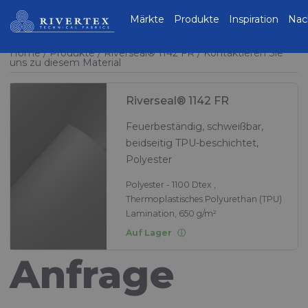
Rivertex Technical
Märkte
Produkte
Inspiration
Nac
Fabrics Group
Home
Produkte
Riverseal® 1142 FR
Kontaktieren Sie
uns zu diesem Material
Riverseal® 1142 FR
Feuerbeständig, schweißbar,
beidseitig TPU-beschichtet,
Polyester
Polyester - 1100 Dtex ,
Thermoplastisches Polyurethan (TPU)
Lamination, 650 g/m²
Auf Lager
Anfrage