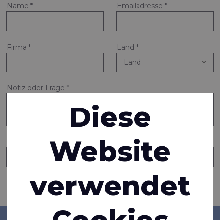
Name
*
Emailadresse
*
Firma
*
Land
*
Notiz oder Frage
*
Diese
Website
Eine Kopie dieser Nachricht an eine weitere Person senden
verwendet
Informationen anfragen