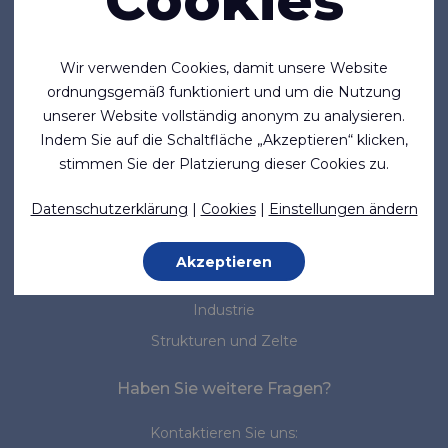
Cookies
Firma
Über uns
Wir verwenden Cookies, damit unsere Website
Neuigkeiten
ordnungsgemäß funktioniert und um die Nutzung
unserer Website vollständig anonym zu analysieren.
Normen & Standards
Indem Sie auf die Schaltfläche „Akzeptieren“ klicken,
stimmen Sie der Platzierung dieser Cookies zu.
Marktsegmente
Datenschutzerklärung
|
Cookies
|
Einstellungen ändern
Marine
Medizin
Akzeptieren
Arbeitsschutz
Industrie
Strukturen und Zelte
Haben Sie weitere Fragen?
Kontaktieren Sie uns: