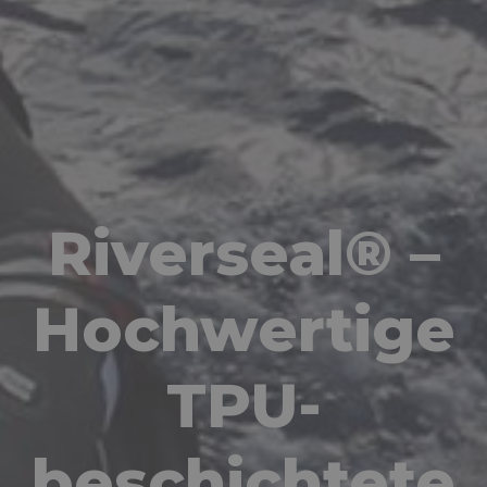
Riverseal® –
Hochwertige
TPU-
beschichtete