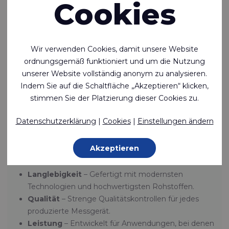
Cookies
Schutzausrüstung (PSA).
Das Versprechen von Riverseal®
Zuverlässigkeitsgarantie
Wir verwenden Cookies, damit unsere Website
ordnungsgemäß funktioniert und um die Nutzung
Mit über 40 Jahren Erfahrung hat Rivertex® Technical
unserer Website vollständig anonym zu analysieren.
Fabrics Riverseal® entwickelt, um höchste Qualitäts- und
Indem Sie auf die Schaltfläche „Akzeptieren“ klicken,
Leistungsstandards zu erfüllen. Unser Engagement
stimmen Sie der Platzierung dieser Cookies zu.
spiegelt sich im Riverseal®-Gütesiegel wider, das
sicherstellt, dass jedes Produkt folgende Eigenschaften
Datenschutzerklärung
|
Cookies
|
Einstellungen ändern
aufweist:
Akzeptieren
Zuverlässigkeit
– Geprüft, zugelassen und nach
internationalen Standards zertifiziert.
Langlebigkeit
– Gefertigt mit modernsten
Technologien und hochwertigsten Rohstoffen.
Qualität
– Strenge Qualitätskontrollen für jedes
produzierte Messgerät.
Leistung
– Entwickelt für Anwendungen, bei denen