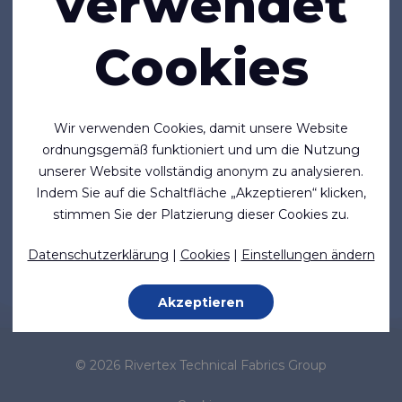
verwendet
Industrie
Strukturen und Zelte
Cookies
Haben Sie weitere Fragen?
Kontaktieren Sie uns:
Wir verwenden Cookies, damit unsere Website
ordnungsgemäß funktioniert und um die Nutzung
Büro NL:
+31 (0)345 533886
|
sales@rivertex.nl
unserer Website vollständig anonym zu analysieren.
Büro UK:
+44 (0)1480 356895
|
sales@rivertex.co.uk
Indem Sie auf die Schaltfläche „Akzeptieren“ klicken,
stimmen Sie der Platzierung dieser Cookies zu.
Folgen Sie uns
Datenschutzerklärung
|
Cookies
|
Einstellungen ändern
Akzeptieren
© 2026 Rivertex Technical Fabrics Group