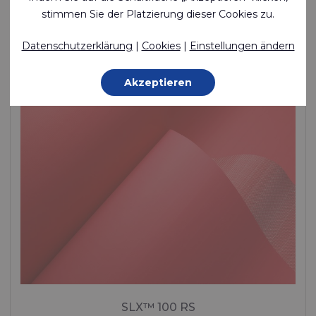
Silikonbeschichtung und einseitiger PU-Beschichtung
stimmen Sie der Platzierung dieser Cookies zu.
Polyamide (Nylon) - 78 Dtex , Silicone | PU Beschichtung, 75 g/m²
Datenschutzerklärung
|
Cookies
|
Einstellungen ändern
Auf Bestellung gefertigt
Akzeptieren
SLX™ 100 RS