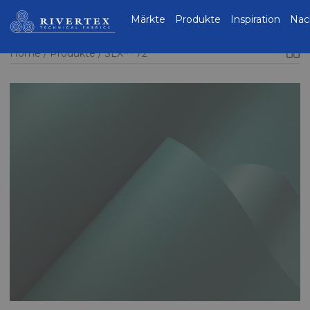
Rivertex Technical
Märkte
Produkte
Inspiration
Nac
Fabrics Group
Home
Produkte
SLX™ 72