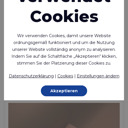
Cookies
Wir verwenden Cookies, damit unsere Website
ordnungsgemäß funktioniert und um die Nutzung
unserer Website vollständig anonym zu analysieren.
RTX™ 400
Indem Sie auf die Schaltfläche „Akzeptieren“ klicken,
stimmen Sie der Platzierung dieser Cookies zu.
Wasserdichtes, PU-beschichtetes Nylon
Datenschutzerklärung
|
Cookies
|
Einstellungen ändern
Polyamide (Nylon) - 470 Dtex , Polyurethan (PU) Beschichtung,
200 g/m²
Akzeptieren
Auf Lager