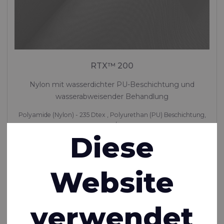
RTX™ 200
Nylon mit wasserdichter PU-Beschichtung und
wasserabweisender Behandlung
Polyamide (Nylon) - 235 Dtex , Polyurethan (PU) Beschichtung,
130 g/m²
Diese
Auf Lager
Website
verwendet