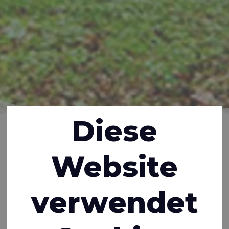
Diese
Home
Inspiration
Neuigkeiten
RIVERCYCLON®, DIE
NACHHALTIGE ALTERNATIVE ZU PVC-BESCHICHTETEN
STOFFEN
Website
RIVERCYCLON®,
DIE NACHHALTIGE
verwendet
ALTERNATIVE ZU