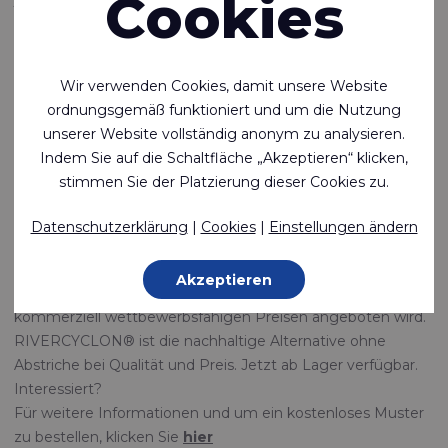
Cookies
PVC-
BESCHICHTETEN
Wir verwenden Cookies, damit unsere Website
ordnungsgemäß funktioniert und um die Nutzung
STOFFEN
unserer Website vollständig anonym zu analysieren.
Indem Sie auf die Schaltfläche „Akzeptieren“ klicken,
stimmen Sie der Platzierung dieser Cookies zu.
Wir sind stolz darauf, RIVERCYCLON® vorzustellen als
unser neues recycelbares und schweißbares Gewebe.
Datenschutzerklärung
|
Cookies
|
Einstellungen ändern
RIVERCYCLON® wurde als Alternative zu PVC-
beschichteten Geweben entwickelt. Es ist frei von giftigen
Akzeptieren
Chemikalien und das erste Gewebe seiner Art, das zu
kommerziell wettbewerbsfähigen Preisen angeboten wird.
RIVERCYCLON® ist die nachhaltige Alternative ohne
Abstriche bei Qualität und Preis. Jetzt ab Lager verfügbar.
Interessiert?
Für weitere Informationen und um ein kostenloses Muster
zu bestellen, klicken Sie
hier